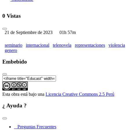
0 Vistas
21 de Septiembre de 2023
01h 57m
seminario
internacional
telenovela
representaciones
violencia
genero
Embebido
Esta obra está bajo una
Licencia Creative Commons 2.5 Perú
¿ Ayuda ?
Preguntas Frecuentes