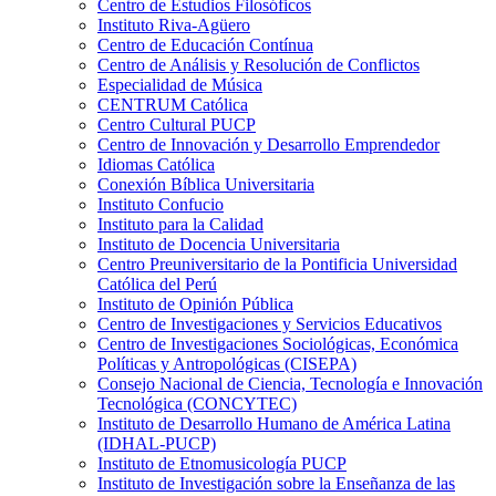
Centro de Estudios Filosóficos
Instituto Riva-Agüero
Centro de Educación Contínua
Centro de Análisis y Resolución de Conflictos
Especialidad de Música
CENTRUM Católica
Centro Cultural PUCP
Centro de Innovación y Desarrollo Emprendedor
Idiomas Católica
Conexión Bíblica Universitaria
Instituto Confucio
Instituto para la Calidad
Instituto de Docencia Universitaria
Centro Preuniversitario de la Pontificia Universidad
Católica del Perú
Instituto de Opinión Pública
Centro de Investigaciones y Servicios Educativos
Centro de Investigaciones Sociológicas, Económica
Políticas y Antropológicas (CISEPA)
Consejo Nacional de Ciencia, Tecnología e Innovación
Tecnológica (CONCYTEC)
Instituto de Desarrollo Humano de América Latina
(IDHAL-PUCP)
Instituto de Etnomusicología PUCP
Instituto de Investigación sobre la Enseñanza de las