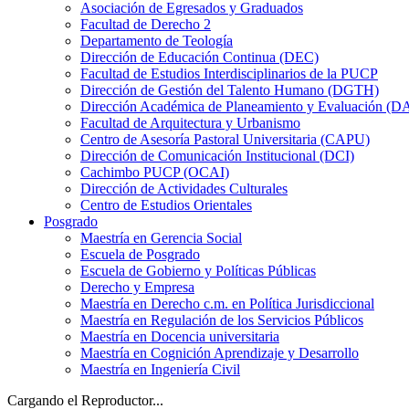
Asociación de Egresados y Graduados
Facultad de Derecho 2
Departamento de Teología
Dirección de Educación Continua (DEC)
Facultad de Estudios Interdisciplinarios de la PUCP
Dirección de Gestión del Talento Humano (DGTH)
Dirección Académica de Planeamiento y Evaluación (D
Facultad de Arquitectura y Urbanismo
Centro de Asesoría Pastoral Universitaria (CAPU)
Dirección de Comunicación Institucional (DCI)
Cachimbo PUCP (OCAI)
Dirección de Actividades Culturales
Centro de Estudios Orientales
Posgrado
Maestría en Gerencia Social
Escuela de Posgrado
Escuela de Gobierno y Políticas Públicas
Derecho y Empresa
Maestría en Derecho c.m. en Política Jurisdiccional
Maestría en Regulación de los Servicios Públicos
Maestría en Docencia universitaria
Maestría en Cognición Aprendizaje y Desarrollo
Maestría en Ingeniería Civil
Cargando el Reproductor...