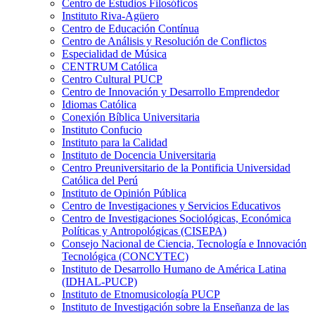
Centro de Estudios Filosóficos
Instituto Riva-Agüero
Centro de Educación Contínua
Centro de Análisis y Resolución de Conflictos
Especialidad de Música
CENTRUM Católica
Centro Cultural PUCP
Centro de Innovación y Desarrollo Emprendedor
Idiomas Católica
Conexión Bíblica Universitaria
Instituto Confucio
Instituto para la Calidad
Instituto de Docencia Universitaria
Centro Preuniversitario de la Pontificia Universidad
Católica del Perú
Instituto de Opinión Pública
Centro de Investigaciones y Servicios Educativos
Centro de Investigaciones Sociológicas, Económica
Políticas y Antropológicas (CISEPA)
Consejo Nacional de Ciencia, Tecnología e Innovación
Tecnológica (CONCYTEC)
Instituto de Desarrollo Humano de América Latina
(IDHAL-PUCP)
Instituto de Etnomusicología PUCP
Instituto de Investigación sobre la Enseñanza de las