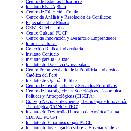
Centro de Estudios Filosóficos
Instituto Riva-Agüero
Centro de Educación Contínua
Centro de Análisis y Resolución de Conflictos
Especialidad de Música
CENTRUM Católica
Centro Cultural PUCP
Centro de Innovación y Desarrollo Emprendedor
Idiomas Católica
Conexión Bíblica Universitaria
Instituto Confucio
Instituto para la Calidad
Instituto de Docencia Universitaria
Centro Preuniversitario de la Pontificia Universidad
Católica del Perú
Instituto de Opinión Pública
Centro de Investigaciones y Servicios Educativos
Centro de Investigaciones Sociológicas, Económica
Políticas y Antropológicas (CISEPA)
Consejo Nacional de Ciencia, Tecnología e Innovación
Tecnológica (CONCYTEC)
Instituto de Desarrollo Humano de América Latina
(IDHAL-PUCP)
Instituto de Etnomusicología PUCP
Instituto de Investigación sobre la Enseñanza de las