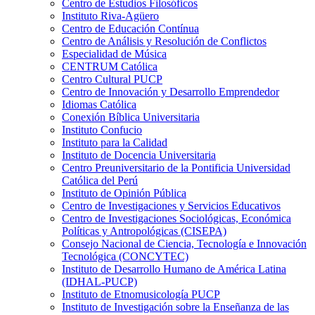
Centro de Estudios Filosóficos
Instituto Riva-Agüero
Centro de Educación Contínua
Centro de Análisis y Resolución de Conflictos
Especialidad de Música
CENTRUM Católica
Centro Cultural PUCP
Centro de Innovación y Desarrollo Emprendedor
Idiomas Católica
Conexión Bíblica Universitaria
Instituto Confucio
Instituto para la Calidad
Instituto de Docencia Universitaria
Centro Preuniversitario de la Pontificia Universidad
Católica del Perú
Instituto de Opinión Pública
Centro de Investigaciones y Servicios Educativos
Centro de Investigaciones Sociológicas, Económica
Políticas y Antropológicas (CISEPA)
Consejo Nacional de Ciencia, Tecnología e Innovación
Tecnológica (CONCYTEC)
Instituto de Desarrollo Humano de América Latina
(IDHAL-PUCP)
Instituto de Etnomusicología PUCP
Instituto de Investigación sobre la Enseñanza de las