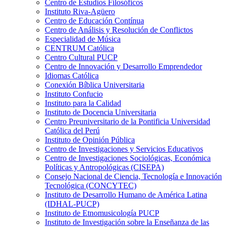
Centro de Estudios Filosóficos
Instituto Riva-Agüero
Centro de Educación Contínua
Centro de Análisis y Resolución de Conflictos
Especialidad de Música
CENTRUM Católica
Centro Cultural PUCP
Centro de Innovación y Desarrollo Emprendedor
Idiomas Católica
Conexión Bíblica Universitaria
Instituto Confucio
Instituto para la Calidad
Instituto de Docencia Universitaria
Centro Preuniversitario de la Pontificia Universidad
Católica del Perú
Instituto de Opinión Pública
Centro de Investigaciones y Servicios Educativos
Centro de Investigaciones Sociológicas, Económica
Políticas y Antropológicas (CISEPA)
Consejo Nacional de Ciencia, Tecnología e Innovación
Tecnológica (CONCYTEC)
Instituto de Desarrollo Humano de América Latina
(IDHAL-PUCP)
Instituto de Etnomusicología PUCP
Instituto de Investigación sobre la Enseñanza de las