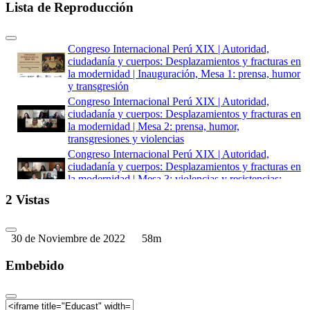
Lista de Reproducción
Congreso Internacional Perú XIX | Autoridad,
ciudadanía y cuerpos: Desplazamientos y fracturas en
la modernidad | Inauguración, Mesa 1: prensa, humor
y transgresión
Congreso Internacional Perú XIX | Autoridad,
ciudadanía y cuerpos: Desplazamientos y fracturas en
la modernidad | Mesa 2: prensa, humor,
transgresiones y violencias
Congreso Internacional Perú XIX | Autoridad,
ciudadanía y cuerpos: Desplazamientos y fracturas en
la modernidad | Mesa 3: violencias y resistencias:
narrativas, representaciones y contradiscursos
2 Vistas
Congreso Internacional Perú XIX | Autoridad,
ciudadanía y cuerpos: Desplazamientos y fracturas en
la modernidad | Taller la risa contra la muerte: humor
30 de Noviembre de 2022
58m
y epidemias en el Perú (1890-1920)
Taller la risa contra la muerte: humor y epidemias en
Embebido
el Perú (1890-1920) |Mesa 4: imaginarios
sociosexuales, resignificaciones y subversiones en las
escrituras de mujeres