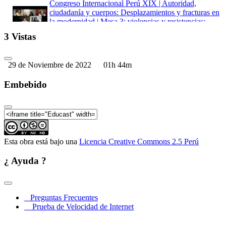
Congreso Internacional Perú XIX | Autoridad,
ciudadanía y cuerpos: Desplazamientos y fracturas en
la modernidad | Mesa 3: violencias y resistencias:
narrativas, representaciones y contradiscursos
3 Vistas
Congreso Internacional Perú XIX | Autoridad,
ciudadanía y cuerpos: Desplazamientos y fracturas en
la modernidad | Taller la risa contra la muerte: humor
29 de Noviembre de 2022
01h 44m
y epidemias en el Perú (1890-1920)
Taller la risa contra la muerte: humor y epidemias en
Embebido
el Perú (1890-1920) |Mesa 4: imaginarios
sociosexuales, resignificaciones y subversiones en las
escrituras de mujeres
Taller la risa contra la muerte: humor y epidemias en
el perú (1890-1920) | Mesa 5: entramados escrito-
visuales: imágenes, miradas y desbordes semánticos e
Esta obra está bajo una
Licencia Creative Commons 2.5 Perú
ideológicos
Taller la risa contra la muerte: humor y epidemias en
¿ Ayuda ?
el Perú (1890-1920) | Mesa 6: mujeres, autoridad,
espacio público y estrategias de adquisición de poder
Taller la risa contra la muerte: humor y epidemias en
el perú (1890-1920) | Conferencia magistral: contra
Preguntas Frecuentes
pedagogías del afecto en el siglo xix
Prueba de Velocidad de Internet
Taller la risa contra la muerte: humor y epidemias en
el Perú (1890-1920) | Mesa 7: imaginarios