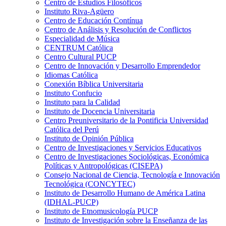
Centro de Estudios Filosóficos
Instituto Riva-Agüero
Centro de Educación Contínua
Centro de Análisis y Resolución de Conflictos
Especialidad de Música
CENTRUM Católica
Centro Cultural PUCP
Centro de Innovación y Desarrollo Emprendedor
Idiomas Católica
Conexión Bíblica Universitaria
Instituto Confucio
Instituto para la Calidad
Instituto de Docencia Universitaria
Centro Preuniversitario de la Pontificia Universidad
Católica del Perú
Instituto de Opinión Pública
Centro de Investigaciones y Servicios Educativos
Centro de Investigaciones Sociológicas, Económica
Políticas y Antropológicas (CISEPA)
Consejo Nacional de Ciencia, Tecnología e Innovación
Tecnológica (CONCYTEC)
Instituto de Desarrollo Humano de América Latina
(IDHAL-PUCP)
Instituto de Etnomusicología PUCP
Instituto de Investigación sobre la Enseñanza de las