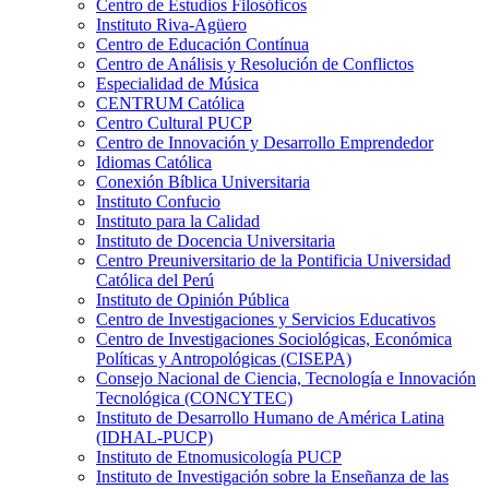
Centro de Estudios Filosóficos
Instituto Riva-Agüero
Centro de Educación Contínua
Centro de Análisis y Resolución de Conflictos
Especialidad de Música
CENTRUM Católica
Centro Cultural PUCP
Centro de Innovación y Desarrollo Emprendedor
Idiomas Católica
Conexión Bíblica Universitaria
Instituto Confucio
Instituto para la Calidad
Instituto de Docencia Universitaria
Centro Preuniversitario de la Pontificia Universidad
Católica del Perú
Instituto de Opinión Pública
Centro de Investigaciones y Servicios Educativos
Centro de Investigaciones Sociológicas, Económica
Políticas y Antropológicas (CISEPA)
Consejo Nacional de Ciencia, Tecnología e Innovación
Tecnológica (CONCYTEC)
Instituto de Desarrollo Humano de América Latina
(IDHAL-PUCP)
Instituto de Etnomusicología PUCP
Instituto de Investigación sobre la Enseñanza de las