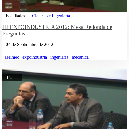
Facultades
Ciencias e Ingeniería
III EXPOINDUSTRIA 2012: Mesa Redonda de
Preguntas
04 de Septiembre de 2012
aseimec
expoindustria
ingeniaria
mecanica
152