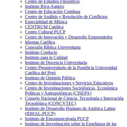
Centro de Estudios Filosóficos
Instituto Riva-Agüero
Centro de Educación Contínua
Centro de Análisis y Resolución de Conflictos
Especialidad de Música
CENTRUM Católica
Centro Cultural PUCP
Centro de Innovación y Desarrollo Emprendedor
Idiomas Católica
Conexión Bíblica Universitaria
Instituto Confucio
Instituto para la Calidad
Instituto de Docencia Universitaria
Centro Preuniversitario de la Pontificia Universidad
Católica del Perú
Instituto de Opinión Pública
Centro de Investigaciones y Servicios Educativos
Centro de Investigaciones Sociológicas, Económica
Políticas y Antropológicas (CISEPA)
Consejo Nacional de Ciencia, Tecnología e Innovación
Tecnológica (CONCYTEC)
Instituto de Desarrollo Humano de América Latina
(IDHAL-PUCP)
Instituto de Etnomusicología PUCP
Instituto de Investigación sobre la Enseñanza de las