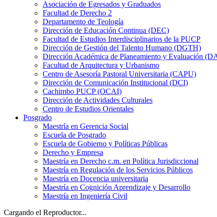
Asociación de Egresados y Graduados
Facultad de Derecho 2
Departamento de Teología
Dirección de Educación Continua (DEC)
Facultad de Estudios Interdisciplinarios de la PUCP
Dirección de Gestión del Talento Humano (DGTH)
Dirección Académica de Planeamiento y Evaluación (D
Facultad de Arquitectura y Urbanismo
Centro de Asesoría Pastoral Universitaria (CAPU)
Dirección de Comunicación Institucional (DCI)
Cachimbo PUCP (OCAI)
Dirección de Actividades Culturales
Centro de Estudios Orientales
Posgrado
Maestría en Gerencia Social
Escuela de Posgrado
Escuela de Gobierno y Políticas Públicas
Derecho y Empresa
Maestría en Derecho c.m. en Política Jurisdiccional
Maestría en Regulación de los Servicios Públicos
Maestría en Docencia universitaria
Maestría en Cognición Aprendizaje y Desarrollo
Maestría en Ingeniería Civil
Cargando el Reproductor...