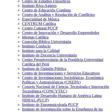
Centro de Estudios Filosóficos
Instituto Riva-Agüero
Centro de Educación Contínua
Centro de Análisis y Resolución de Conflictos
Especialidad de Música
CENTRUM Católica
Centro Cultural PUCP
Centro de Innovación y Desarrollo Emprendedor
Idiomas Católica
Conexión Bíblica Universitaria
Instituto Confucio
Instituto para la Calidad
Instituto de Docencia Universitaria
Centro Preuniversitario de la Pontificia Universidad
Católica del Perú
Instituto de Opinión Pública
Centro de Investigaciones y Servicios Educativos
Centro de Investigaciones Sociológicas, Económica
Políticas y Antropológicas (CISEPA)
Consejo Nacional de Ciencia, Tecnología e Innovación
Tecnológica (CONCYTEC)
Instituto de Desarrollo Humano de América Latina
(IDHAL-PUCP)
Instituto de Etnomusicología PUCP
Instituto de Investigación sobre la Enseñanza de las