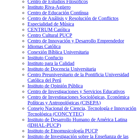
Centro de Estudios Filosóficos
Instituto Riva-Agüero
Centro de Educación Contínua
Centro de Análisis y Resolución de Conflictos
Especialidad de Música
CENTRUM Católica
Centro Cultural PUCP
Centro de Innovación y Desarrollo Emprendedor
Idiomas Católica
Conexión Bíblica Universitaria
Instituto Confucio
Instituto para la Calidad
Instituto de Docencia Universitaria
Centro Preuniversitario de la Pontificia Universidad
Católica del Perú
Instituto de Opinión Pública
Centro de Investigaciones y Servicios Educativos
Centro de Investigaciones Sociológicas, Económica
Políticas y Antropológicas (CISEPA)
Consejo Nacional de Ciencia, Tecnología e Innovación
Tecnológica (CONCYTEC)
Instituto de Desarrollo Humano de América Latina
(IDHAL-PUCP)
Instituto de Etnomusicología PUCP
Instituto de Investigación sobre la Enseñanza de las