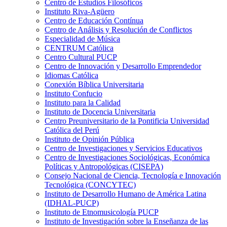
Centro de Estudios Filosóficos
Instituto Riva-Agüero
Centro de Educación Contínua
Centro de Análisis y Resolución de Conflictos
Especialidad de Música
CENTRUM Católica
Centro Cultural PUCP
Centro de Innovación y Desarrollo Emprendedor
Idiomas Católica
Conexión Bíblica Universitaria
Instituto Confucio
Instituto para la Calidad
Instituto de Docencia Universitaria
Centro Preuniversitario de la Pontificia Universidad
Católica del Perú
Instituto de Opinión Pública
Centro de Investigaciones y Servicios Educativos
Centro de Investigaciones Sociológicas, Económica
Políticas y Antropológicas (CISEPA)
Consejo Nacional de Ciencia, Tecnología e Innovación
Tecnológica (CONCYTEC)
Instituto de Desarrollo Humano de América Latina
(IDHAL-PUCP)
Instituto de Etnomusicología PUCP
Instituto de Investigación sobre la Enseñanza de las