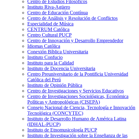
Centro de Estudios Filosóficos
Instituto Riva-Agüero
Centro de Educación Contínua
Centro de Análisis y Resolución de Conflictos
Especialidad de Música
CENTRUM Católica
Centro Cultural PUCP
Centro de Innovación y Desarrollo Emprendedor
Idiomas Católica
Conexión Bíblica Universitaria
Instituto Confucio
Instituto para la Calidad
Instituto de Docencia Universitaria
Centro Preuniversitario de la Pontificia Universidad
Católica del Perú
Instituto de Opinión Pública
Centro de Investigaciones y Servicios Educativos
Centro de Investigaciones Sociológicas, Económica
Políticas y Antropológicas (CISEPA)
Consejo Nacional de Ciencia, Tecnología e Innovación
Tecnológica (CONCYTEC)
Instituto de Desarrollo Humano de América Latina
(IDHAL-PUCP)
Instituto de Etnomusicología PUCP
Instituto de Investigación sobre la Enseñanza de las