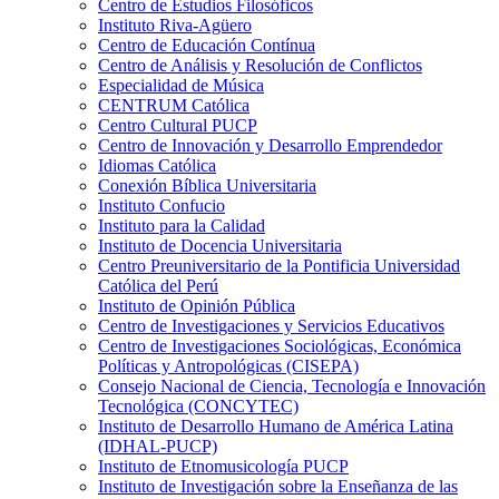
Centro de Estudios Filosóficos
Instituto Riva-Agüero
Centro de Educación Contínua
Centro de Análisis y Resolución de Conflictos
Especialidad de Música
CENTRUM Católica
Centro Cultural PUCP
Centro de Innovación y Desarrollo Emprendedor
Idiomas Católica
Conexión Bíblica Universitaria
Instituto Confucio
Instituto para la Calidad
Instituto de Docencia Universitaria
Centro Preuniversitario de la Pontificia Universidad
Católica del Perú
Instituto de Opinión Pública
Centro de Investigaciones y Servicios Educativos
Centro de Investigaciones Sociológicas, Económica
Políticas y Antropológicas (CISEPA)
Consejo Nacional de Ciencia, Tecnología e Innovación
Tecnológica (CONCYTEC)
Instituto de Desarrollo Humano de América Latina
(IDHAL-PUCP)
Instituto de Etnomusicología PUCP
Instituto de Investigación sobre la Enseñanza de las