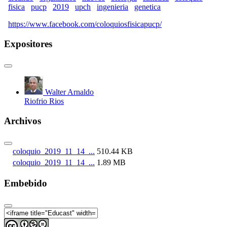
fisica
pucp
2019
upch
ingenieria
genetica
https://www.facebook.com/coloquiosfisicapucp/
Expositores
Walter Arnaldo
Riofrio Rios
Archivos
coloquio_2019_11_14_...
510.44 KB
coloquio_2019_11_14_...
1.89 MB
Embebido