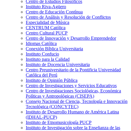
Centro de Estudios Filosóficos
Instituto Riva-Agüero
Centro de Educación Contínua
Centro de Análisis y Resolución de Conflictos
Especialidad de Música
CENTRUM Católica
Centro Cultural PUCP
Centro de Innovación y Desarrollo Emprendedor
Idiomas Católica
Conexión Bíblica Universitaria
Instituto Confucio
Instituto para la Calidad
Instituto de Docencia Universitaria
Centro Preuniversitario de la Pontificia Universidad
Católica del Perú
Instituto de Opinión Pública
Centro de Investigaciones y Servicios Educativos
Centro de Investigaciones Sociológicas, Económica
Políticas y Antropológicas (CISEPA)
Consejo Nacional de Ciencia, Tecnología e Innovación
Tecnológica (CONCYTEC)
Instituto de Desarrollo Humano de América Latina
(IDHAL-PUCP)
Instituto de Etnomusicología PUCP
Instituto de Investigación sobre la Enseñanza de las