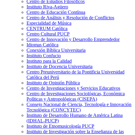
Centro de Estudios Filosóficos
Instituto Riva-Agüero
Centro de Educación Contínua
Centro de Análisis y Resolución de Conflictos
Especialidad de Música
CENTRUM Católica
Centro Cultural PUCP
Centro de Innovación y Desarrollo Emprendedor
Idiomas Católica
Conexión Bíblica Universitaria
Instituto Confucio
Instituto para la Calidad
Instituto de Docencia Universitaria
Centro Preuniversitario de la Pontificia Universidad
Católica del Perú
Instituto de Opinión Pública
Centro de Investigaciones y Servicios Educativos
Centro de Investigaciones Sociológicas, Económica
Políticas y Antropológicas (CISEPA)
Consejo Nacional de Ciencia, Tecnología e Innovación
Tecnológica (CONCYTEC)
Instituto de Desarrollo Humano de América Latina
(IDHAL-PUCP)
Instituto de Etnomusicología PUCP
Instituto de Investigación sobre la Enseñanza de las