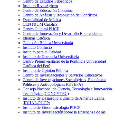
Centro de Estudios Filosóficos
Instituto Riva-Agüero
Centro de Educación Contínua
Centro de Análisis y Resolución de Conflictos
Especialidad de Música
CENTRUM Católica
Centro Cultural PUCP
Centro de Innovación y Desarrollo Emprendedor
Idiomas Católica
Conexión Bíblica Universitaria
Instituto Confucio
Instituto para la Calidad
Instituto de Docencia Universitaria
Centro Preuniversitario de la Pontificia Universidad
Católica del Perú
Instituto de Opinión Pública
Centro de Investigaciones y Servicios Educativos
Centro de Investigaciones Sociológicas, Económica
Políticas y Antropológicas (CISEPA)
Consejo Nacional de Ciencia, Tecnología e Innovación
Tecnológica (CONCYTEC)
Instituto de Desarrollo Humano de América Latina
(IDHAL-PUCP)
Instituto de Etnomusicología PUCP
Instituto de Investigación sobre la Enseñanza de las