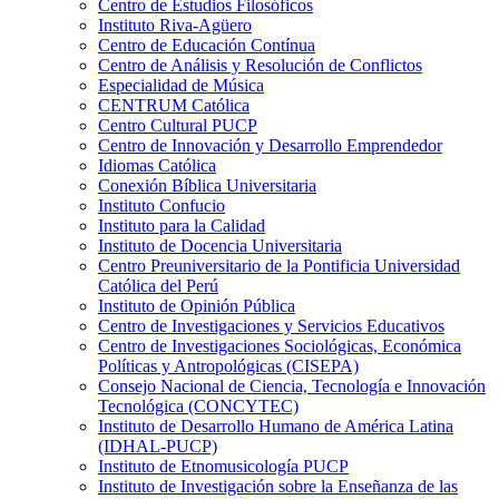
Centro de Estudios Filosóficos
Instituto Riva-Agüero
Centro de Educación Contínua
Centro de Análisis y Resolución de Conflictos
Especialidad de Música
CENTRUM Católica
Centro Cultural PUCP
Centro de Innovación y Desarrollo Emprendedor
Idiomas Católica
Conexión Bíblica Universitaria
Instituto Confucio
Instituto para la Calidad
Instituto de Docencia Universitaria
Centro Preuniversitario de la Pontificia Universidad
Católica del Perú
Instituto de Opinión Pública
Centro de Investigaciones y Servicios Educativos
Centro de Investigaciones Sociológicas, Económica
Políticas y Antropológicas (CISEPA)
Consejo Nacional de Ciencia, Tecnología e Innovación
Tecnológica (CONCYTEC)
Instituto de Desarrollo Humano de América Latina
(IDHAL-PUCP)
Instituto de Etnomusicología PUCP
Instituto de Investigación sobre la Enseñanza de las