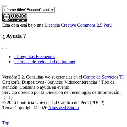
clínica en América Latina - Parte 07
I Congreso Regional de Clínicas Jurídicas | De la
calle a los tribunales: La realidad de la educación
clínica en América Latina - Parte 08
I Congreso Regional de Clínicas Jurídicas | De la
Esta obra está bajo una
Licencia Creative Commons 2.5 Perú
calle a los tribunales: La realidad de la educación
clínica en América Latina - Parte 09
¿ Ayuda ?
I Congreso Regional de Clínicas Jurídicas | De la
calle a los tribunales: La realidad de la educación
clínica en América Latina - Parte 10
Preguntas Frecuentes
Prueba de Velocidad de Internet
Versión: 2.2. Consultas y/o sugerencias en el
Centro de Servicios TI
Categoría: Dispositivos / Servicio: Videoconferencias / Tipo de
atención: Consulta o ayuda en evento
Servicio ofrecido por la Dirección de Tecnologías de Información (
DTI )
© 2026 Pontificia Universidad Católica del Perú (PUCP)
Tema: Copyright © 2026
Almsaeed Studio
Top