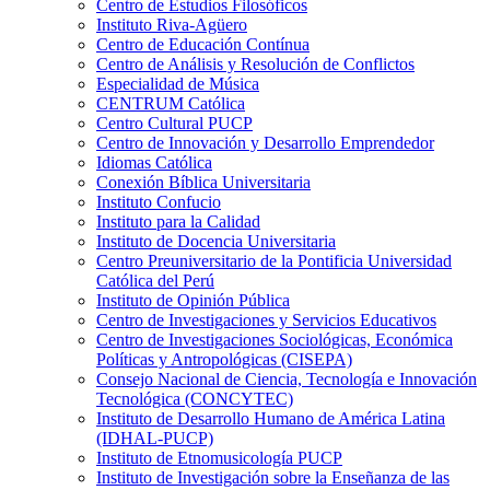
Centro de Estudios Filosóficos
Instituto Riva-Agüero
Centro de Educación Contínua
Centro de Análisis y Resolución de Conflictos
Especialidad de Música
CENTRUM Católica
Centro Cultural PUCP
Centro de Innovación y Desarrollo Emprendedor
Idiomas Católica
Conexión Bíblica Universitaria
Instituto Confucio
Instituto para la Calidad
Instituto de Docencia Universitaria
Centro Preuniversitario de la Pontificia Universidad
Católica del Perú
Instituto de Opinión Pública
Centro de Investigaciones y Servicios Educativos
Centro de Investigaciones Sociológicas, Económica
Políticas y Antropológicas (CISEPA)
Consejo Nacional de Ciencia, Tecnología e Innovación
Tecnológica (CONCYTEC)
Instituto de Desarrollo Humano de América Latina
(IDHAL-PUCP)
Instituto de Etnomusicología PUCP
Instituto de Investigación sobre la Enseñanza de las