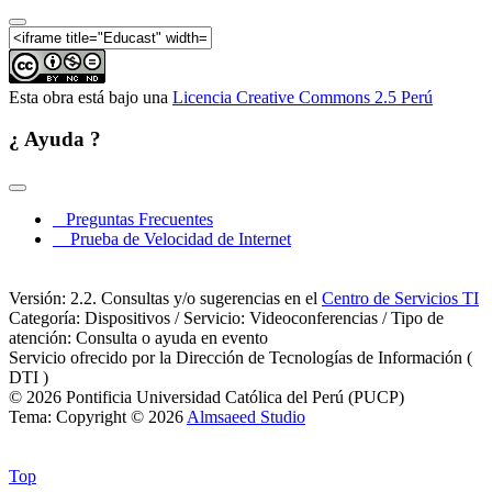
clínica en América Latina - Parte 07
I Congreso Regional de Clínicas Jurídicas | De la
calle a los tribunales: La realidad de la educación
clínica en América Latina - Parte 08
I Congreso Regional de Clínicas Jurídicas | De la
Esta obra está bajo una
Licencia Creative Commons 2.5 Perú
calle a los tribunales: La realidad de la educación
clínica en América Latina - Parte 09
¿ Ayuda ?
I Congreso Regional de Clínicas Jurídicas | De la
calle a los tribunales: La realidad de la educación
clínica en América Latina - Parte 10
Preguntas Frecuentes
Prueba de Velocidad de Internet
Versión: 2.2. Consultas y/o sugerencias en el
Centro de Servicios TI
Categoría: Dispositivos / Servicio: Videoconferencias / Tipo de
atención: Consulta o ayuda en evento
Servicio ofrecido por la Dirección de Tecnologías de Información (
DTI )
© 2026 Pontificia Universidad Católica del Perú (PUCP)
Tema: Copyright © 2026
Almsaeed Studio
Top