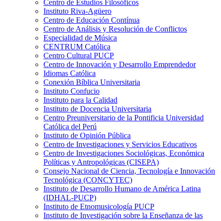
Centro de Estudios Filosóficos
Instituto Riva-Agüero
Centro de Educación Contínua
Centro de Análisis y Resolución de Conflictos
Especialidad de Música
CENTRUM Católica
Centro Cultural PUCP
Centro de Innovación y Desarrollo Emprendedor
Idiomas Católica
Conexión Bíblica Universitaria
Instituto Confucio
Instituto para la Calidad
Instituto de Docencia Universitaria
Centro Preuniversitario de la Pontificia Universidad
Católica del Perú
Instituto de Opinión Pública
Centro de Investigaciones y Servicios Educativos
Centro de Investigaciones Sociológicas, Económica
Políticas y Antropológicas (CISEPA)
Consejo Nacional de Ciencia, Tecnología e Innovación
Tecnológica (CONCYTEC)
Instituto de Desarrollo Humano de América Latina
(IDHAL-PUCP)
Instituto de Etnomusicología PUCP
Instituto de Investigación sobre la Enseñanza de las