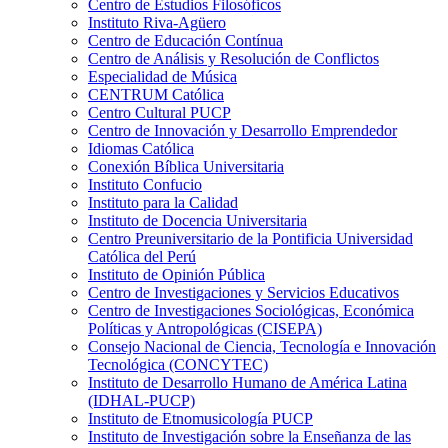
Centro de Estudios Filosóficos
Instituto Riva-Agüero
Centro de Educación Contínua
Centro de Análisis y Resolución de Conflictos
Especialidad de Música
CENTRUM Católica
Centro Cultural PUCP
Centro de Innovación y Desarrollo Emprendedor
Idiomas Católica
Conexión Bíblica Universitaria
Instituto Confucio
Instituto para la Calidad
Instituto de Docencia Universitaria
Centro Preuniversitario de la Pontificia Universidad
Católica del Perú
Instituto de Opinión Pública
Centro de Investigaciones y Servicios Educativos
Centro de Investigaciones Sociológicas, Económica
Políticas y Antropológicas (CISEPA)
Consejo Nacional de Ciencia, Tecnología e Innovación
Tecnológica (CONCYTEC)
Instituto de Desarrollo Humano de América Latina
(IDHAL-PUCP)
Instituto de Etnomusicología PUCP
Instituto de Investigación sobre la Enseñanza de las