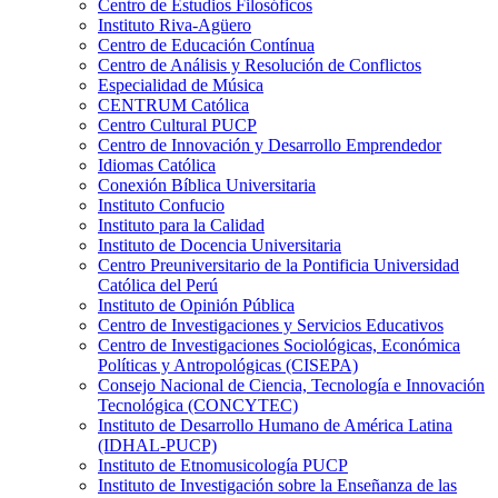
Centro de Estudios Filosóficos
Instituto Riva-Agüero
Centro de Educación Contínua
Centro de Análisis y Resolución de Conflictos
Especialidad de Música
CENTRUM Católica
Centro Cultural PUCP
Centro de Innovación y Desarrollo Emprendedor
Idiomas Católica
Conexión Bíblica Universitaria
Instituto Confucio
Instituto para la Calidad
Instituto de Docencia Universitaria
Centro Preuniversitario de la Pontificia Universidad
Católica del Perú
Instituto de Opinión Pública
Centro de Investigaciones y Servicios Educativos
Centro de Investigaciones Sociológicas, Económica
Políticas y Antropológicas (CISEPA)
Consejo Nacional de Ciencia, Tecnología e Innovación
Tecnológica (CONCYTEC)
Instituto de Desarrollo Humano de América Latina
(IDHAL-PUCP)
Instituto de Etnomusicología PUCP
Instituto de Investigación sobre la Enseñanza de las