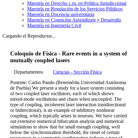
Maestría en Derecho c.m. en Política Jurisdiccional
Maestría en Regulación de los Servicios Públicos
Maestría en Docencia universitaria
Maestría en Cognición Aprendizaje y Desarrollo
Maestría en Ingeniería Civil
Cargando el Reproductor...
Coloquio de Física - Rare events in a system of
mutually coupled lasers
Departamentos
Ciencias - Sección Física
Ponente: Carlos Pando (Benemérita Universidad Autónoma
de Puebla) We present a study for a laser system consisting
of two coupled laser oscillators, each of which shows
mixed-mode oscillations and chaos when uncoupled. The
type of coupling, incoherent laser interaction (unidirectional
or bidirectional), is an example of inhibitory nonlinear
coupling, which typically arises in neurons. We have carried
out extensive numerical bifurcation analysis and numerical
simulations to show that for small enough coupling, well
below the synchronization threshold, the onset of certain
resonances in a symmetric configuration induces a type of