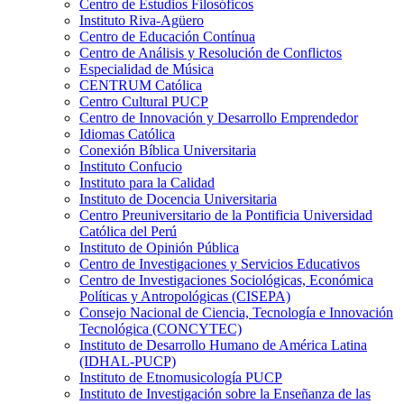
Centro de Estudios Filosóficos
Instituto Riva-Agüero
Centro de Educación Contínua
Centro de Análisis y Resolución de Conflictos
Especialidad de Música
CENTRUM Católica
Centro Cultural PUCP
Centro de Innovación y Desarrollo Emprendedor
Idiomas Católica
Conexión Bíblica Universitaria
Instituto Confucio
Instituto para la Calidad
Instituto de Docencia Universitaria
Centro Preuniversitario de la Pontificia Universidad
Católica del Perú
Instituto de Opinión Pública
Centro de Investigaciones y Servicios Educativos
Centro de Investigaciones Sociológicas, Económica
Políticas y Antropológicas (CISEPA)
Consejo Nacional de Ciencia, Tecnología e Innovación
Tecnológica (CONCYTEC)
Instituto de Desarrollo Humano de América Latina
(IDHAL-PUCP)
Instituto de Etnomusicología PUCP
Instituto de Investigación sobre la Enseñanza de las