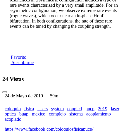
rare events characterized by a very small amplitude. For an
asymmetric configuration, we observe extreme rare events
(rogue waves), which occur near an in-phase Hopf
bifurcation. In both configurations, the rate of these rare
events can be tuned by changing the coupling strength.
Favorito
Suscribirme
24 Vistas
24 de Mayo de 2019
59m
coloquio
fisica
lasers
system
coupled
pucp
2019
laser
optica
buap
mexico
complejo
sistema
acoplamiento
acoplado
https://www.facebook.com/coloquiosfisicapucp/