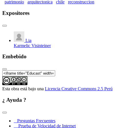
patrimonio
arquitectonica
chile
reconstruccion
Tierra (TERRA 2012)- (6to Ponente)
Conferencia Internacional sobre el Estudio y
Expositores
Conservación del Patrimonio Arquitectónico de
Tierra (TERRA 2012)- (7mo Ponente)
Conferencia Internacional sobre el Estudio y
Conservación del Patrimonio Arquitectónico de
Tierra (TERRA 2012) - (8vo Ponente)
Lia
Conferencia Internacional sobre el Estudio y
Karmelic Visinteiner
Conservación del Patrimonio Arquitectónico de
Tierra (TERRA 2012) - (9no Ponente)
Embebido
Esta obra está bajo una
Licencia Creative Commons 2.5 Perú
¿ Ayuda ?
Preguntas Frecuentes
Prueba de Velocidad de Internet