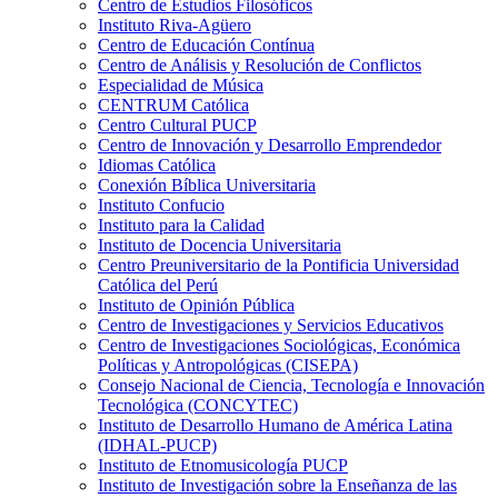
Centro de Estudios Filosóficos
Instituto Riva-Agüero
Centro de Educación Contínua
Centro de Análisis y Resolución de Conflictos
Especialidad de Música
CENTRUM Católica
Centro Cultural PUCP
Centro de Innovación y Desarrollo Emprendedor
Idiomas Católica
Conexión Bíblica Universitaria
Instituto Confucio
Instituto para la Calidad
Instituto de Docencia Universitaria
Centro Preuniversitario de la Pontificia Universidad
Católica del Perú
Instituto de Opinión Pública
Centro de Investigaciones y Servicios Educativos
Centro de Investigaciones Sociológicas, Económica
Políticas y Antropológicas (CISEPA)
Consejo Nacional de Ciencia, Tecnología e Innovación
Tecnológica (CONCYTEC)
Instituto de Desarrollo Humano de América Latina
(IDHAL-PUCP)
Instituto de Etnomusicología PUCP
Instituto de Investigación sobre la Enseñanza de las