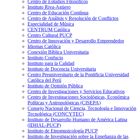
Centro de Estudios Filosóficos
Instituto Riva-Agüero
Centro de Educación Contínua
Centro de Análisis y Resolución de Conflictos
Especialidad de Música
CENTRUM Católica
Centro Cultural PUCP
Centro de Innovación y Desarrollo Emprendedor
Idiomas Católica
Conexión Bíblica Universitaria
Instituto Confucio
Instituto para la Calidad
Instituto de Docencia Universitaria
Centro Preuniversitario de la Pontificia Universidad
Católica del Perú
Instituto de Opinión Pública
Centro de Investigaciones y Servicios Educativos
Centro de Investigaciones Sociológicas, Económica
Políticas y Antropológicas (CISEPA)
Consejo Nacional de Ciencia, Tecnología e Innovación
Tecnológica (CONCYTEC)
Instituto de Desarrollo Humano de América Latina
(IDHAL-PUCP)
Instituto de Etnomusicología PUCP
Instituto de Investigación sobre la Enseñanza de las