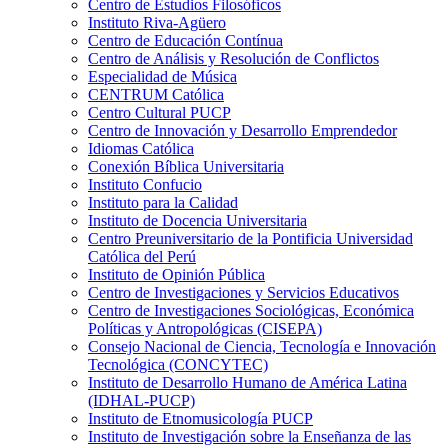
Centro de Estudios Filosóficos
Instituto Riva-Agüero
Centro de Educación Contínua
Centro de Análisis y Resolución de Conflictos
Especialidad de Música
CENTRUM Católica
Centro Cultural PUCP
Centro de Innovación y Desarrollo Emprendedor
Idiomas Católica
Conexión Bíblica Universitaria
Instituto Confucio
Instituto para la Calidad
Instituto de Docencia Universitaria
Centro Preuniversitario de la Pontificia Universidad
Católica del Perú
Instituto de Opinión Pública
Centro de Investigaciones y Servicios Educativos
Centro de Investigaciones Sociológicas, Económica
Políticas y Antropológicas (CISEPA)
Consejo Nacional de Ciencia, Tecnología e Innovación
Tecnológica (CONCYTEC)
Instituto de Desarrollo Humano de América Latina
(IDHAL-PUCP)
Instituto de Etnomusicología PUCP
Instituto de Investigación sobre la Enseñanza de las