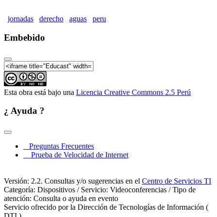
VI Jornadas de Derecho de Aguas "La gestión de la
calidad del Agua en el Perú" Parte07
jornadas
derecho
aguas
peru
VI Jornadas de Derecho de Aguas "La gestión de la
calidad del Agua en el Perú" Parte08
Embebido
VI Jornadas de Derecho de Aguas "La gestión de la
calidad del Agua en el Perú" Parte09
Esta obra está bajo una
Licencia Creative Commons 2.5 Perú
¿ Ayuda ?
Preguntas Frecuentes
Prueba de Velocidad de Internet
Versión: 2.2. Consultas y/o sugerencias en el
Centro de Servicios TI
Categoría: Dispositivos / Servicio: Videoconferencias / Tipo de
atención: Consulta o ayuda en evento
Servicio ofrecido por la Dirección de Tecnologías de Información (
DTI )