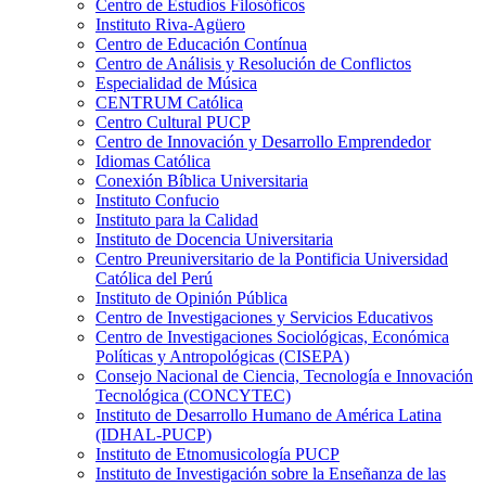
Centro de Estudios Filosóficos
Instituto Riva-Agüero
Centro de Educación Contínua
Centro de Análisis y Resolución de Conflictos
Especialidad de Música
CENTRUM Católica
Centro Cultural PUCP
Centro de Innovación y Desarrollo Emprendedor
Idiomas Católica
Conexión Bíblica Universitaria
Instituto Confucio
Instituto para la Calidad
Instituto de Docencia Universitaria
Centro Preuniversitario de la Pontificia Universidad
Católica del Perú
Instituto de Opinión Pública
Centro de Investigaciones y Servicios Educativos
Centro de Investigaciones Sociológicas, Económica
Políticas y Antropológicas (CISEPA)
Consejo Nacional de Ciencia, Tecnología e Innovación
Tecnológica (CONCYTEC)
Instituto de Desarrollo Humano de América Latina
(IDHAL-PUCP)
Instituto de Etnomusicología PUCP
Instituto de Investigación sobre la Enseñanza de las