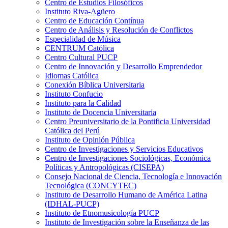
Centro de Estudios Filosóficos
Instituto Riva-Agüero
Centro de Educación Contínua
Centro de Análisis y Resolución de Conflictos
Especialidad de Música
CENTRUM Católica
Centro Cultural PUCP
Centro de Innovación y Desarrollo Emprendedor
Idiomas Católica
Conexión Bíblica Universitaria
Instituto Confucio
Instituto para la Calidad
Instituto de Docencia Universitaria
Centro Preuniversitario de la Pontificia Universidad
Católica del Perú
Instituto de Opinión Pública
Centro de Investigaciones y Servicios Educativos
Centro de Investigaciones Sociológicas, Económica
Políticas y Antropológicas (CISEPA)
Consejo Nacional de Ciencia, Tecnología e Innovación
Tecnológica (CONCYTEC)
Instituto de Desarrollo Humano de América Latina
(IDHAL-PUCP)
Instituto de Etnomusicología PUCP
Instituto de Investigación sobre la Enseñanza de las