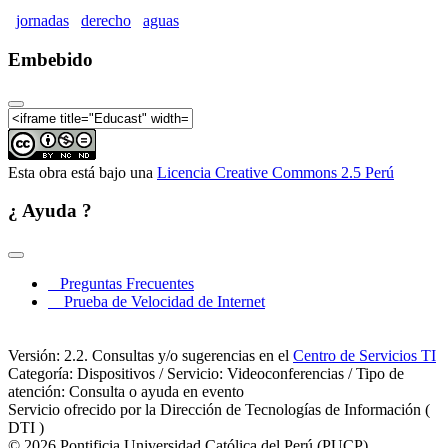
calidad del Agua en el Perú" Parte07
jornadas
derecho
aguas
VI Jornadas de Derecho de Aguas "La gestión de la
calidad del Agua en el Perú" Parte08
Embebido
VI Jornadas de Derecho de Aguas "La gestión de la
calidad del Agua en el Perú" Parte09
Esta obra está bajo una
Licencia Creative Commons 2.5 Perú
¿ Ayuda ?
Preguntas Frecuentes
Prueba de Velocidad de Internet
Versión: 2.2. Consultas y/o sugerencias en el
Centro de Servicios TI
Categoría: Dispositivos / Servicio: Videoconferencias / Tipo de
atención: Consulta o ayuda en evento
Servicio ofrecido por la Dirección de Tecnologías de Información (
DTI )
© 2026 Pontificia Universidad Católica del Perú (PUCP)