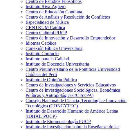
Centro de Estudios Filosóficos
Instituto Riva-Agüero
Centro de Educación Contínua
Centro de Análisis y Resolución de Conflictos
Especialidad de Música
CENTRUM Católica
Centro Cultural PUCP
Centro de Innovación y Desarrollo Emprendedor
Idiomas Católica
Conexión Bíblica Universitaria
Instituto Confucio
Instituto para la Calidad
Instituto de Docencia Universitaria
Centro Preuniversitario de la Pontificia Universidad
Católica del Perú
Instituto de Opinión Pública
Centro de Investigaciones y Servicios Educativos
Centro de Investigaciones Sociológicas, Económica
Políticas y Antropológicas (CISEPA)
Consejo Nacional de Ciencia, Tecnología e Innovación
Tecnológica (CONCYTEC)
Instituto de Desarrollo Humano de América Latina
(IDHAL-PUCP)
Instituto de Etnomusicología PUCP
Instituto de Investigación sobre la Enseñanza de las