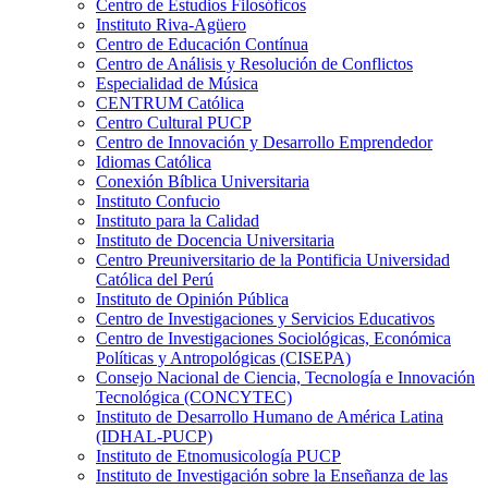
Centro de Estudios Filosóficos
Instituto Riva-Agüero
Centro de Educación Contínua
Centro de Análisis y Resolución de Conflictos
Especialidad de Música
CENTRUM Católica
Centro Cultural PUCP
Centro de Innovación y Desarrollo Emprendedor
Idiomas Católica
Conexión Bíblica Universitaria
Instituto Confucio
Instituto para la Calidad
Instituto de Docencia Universitaria
Centro Preuniversitario de la Pontificia Universidad
Católica del Perú
Instituto de Opinión Pública
Centro de Investigaciones y Servicios Educativos
Centro de Investigaciones Sociológicas, Económica
Políticas y Antropológicas (CISEPA)
Consejo Nacional de Ciencia, Tecnología e Innovación
Tecnológica (CONCYTEC)
Instituto de Desarrollo Humano de América Latina
(IDHAL-PUCP)
Instituto de Etnomusicología PUCP
Instituto de Investigación sobre la Enseñanza de las