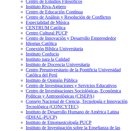
Centro de Estudios Filosóficos
Instituto Riva-Agüero
Centro de Educación Contínua
Centro de Análisis y Resolución de Conflictos
Especialidad de Música
CENTRUM Católica
Centro Cultural PUCP
Centro de Innovación y Desarrollo Emprendedor
Idiomas Católica
Conexión Bíblica Universitaria
Instituto Confucio
Instituto para la Calidad
Instituto de Docencia Universitaria
Centro Preuniversitario de la Pontificia Universidad
Católica del Perú
Instituto de Opinión Pública
Centro de Investigaciones y Servicios Educativos
Centro de Investigaciones Sociológicas, Económica
Políticas y Antropológicas (CISEPA)
Consejo Nacional de Ciencia, Tecnología e Innovación
Tecnológica (CONCYTEC)
Instituto de Desarrollo Humano de América Latina
(IDHAL-PUCP)
Instituto de Etnomusicología PUCP
Instituto de Investigación sobre la Enseñanza de las