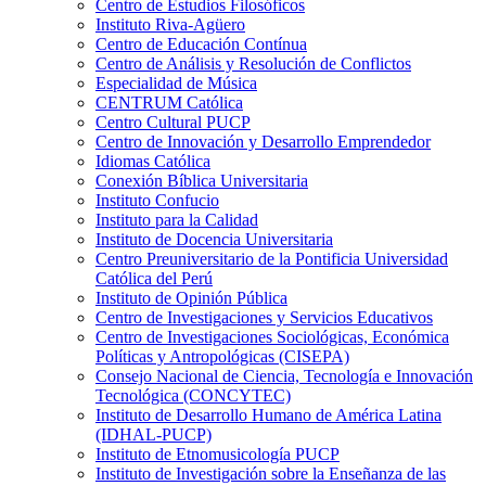
Centro de Estudios Filosóficos
Instituto Riva-Agüero
Centro de Educación Contínua
Centro de Análisis y Resolución de Conflictos
Especialidad de Música
CENTRUM Católica
Centro Cultural PUCP
Centro de Innovación y Desarrollo Emprendedor
Idiomas Católica
Conexión Bíblica Universitaria
Instituto Confucio
Instituto para la Calidad
Instituto de Docencia Universitaria
Centro Preuniversitario de la Pontificia Universidad
Católica del Perú
Instituto de Opinión Pública
Centro de Investigaciones y Servicios Educativos
Centro de Investigaciones Sociológicas, Económica
Políticas y Antropológicas (CISEPA)
Consejo Nacional de Ciencia, Tecnología e Innovación
Tecnológica (CONCYTEC)
Instituto de Desarrollo Humano de América Latina
(IDHAL-PUCP)
Instituto de Etnomusicología PUCP
Instituto de Investigación sobre la Enseñanza de las