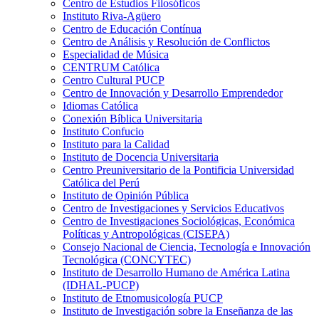
Centro de Estudios Filosóficos
Instituto Riva-Agüero
Centro de Educación Contínua
Centro de Análisis y Resolución de Conflictos
Especialidad de Música
CENTRUM Católica
Centro Cultural PUCP
Centro de Innovación y Desarrollo Emprendedor
Idiomas Católica
Conexión Bíblica Universitaria
Instituto Confucio
Instituto para la Calidad
Instituto de Docencia Universitaria
Centro Preuniversitario de la Pontificia Universidad
Católica del Perú
Instituto de Opinión Pública
Centro de Investigaciones y Servicios Educativos
Centro de Investigaciones Sociológicas, Económica
Políticas y Antropológicas (CISEPA)
Consejo Nacional de Ciencia, Tecnología e Innovación
Tecnológica (CONCYTEC)
Instituto de Desarrollo Humano de América Latina
(IDHAL-PUCP)
Instituto de Etnomusicología PUCP
Instituto de Investigación sobre la Enseñanza de las