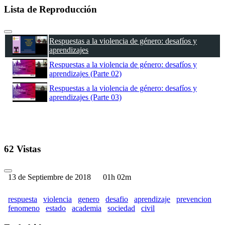
Lista de Reproducción
Respuestas a la violencia de género: desafíos y
aprendizajes
Respuestas a la violencia de género: desafíos y
aprendizajes (Parte 02)
Respuestas a la violencia de género: desafíos y
aprendizajes (Parte 03)
62 Vistas
13 de Septiembre de 2018
01h 02m
respuesta
violencia
genero
desafio
aprendizaje
prevencion
fenomeno
estado
academia
sociedad
civil