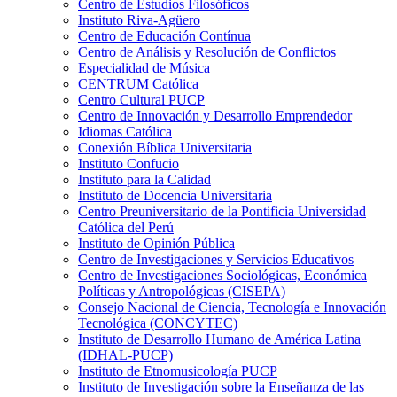
Centro de Estudios Filosóficos
Instituto Riva-Agüero
Centro de Educación Contínua
Centro de Análisis y Resolución de Conflictos
Especialidad de Música
CENTRUM Católica
Centro Cultural PUCP
Centro de Innovación y Desarrollo Emprendedor
Idiomas Católica
Conexión Bíblica Universitaria
Instituto Confucio
Instituto para la Calidad
Instituto de Docencia Universitaria
Centro Preuniversitario de la Pontificia Universidad
Católica del Perú
Instituto de Opinión Pública
Centro de Investigaciones y Servicios Educativos
Centro de Investigaciones Sociológicas, Económica
Políticas y Antropológicas (CISEPA)
Consejo Nacional de Ciencia, Tecnología e Innovación
Tecnológica (CONCYTEC)
Instituto de Desarrollo Humano de América Latina
(IDHAL-PUCP)
Instituto de Etnomusicología PUCP
Instituto de Investigación sobre la Enseñanza de las