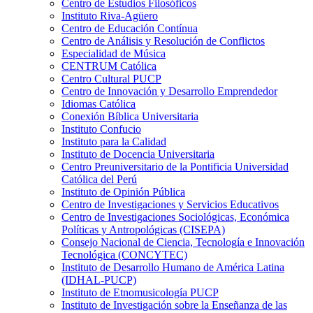
Centro de Estudios Filosóficos
Instituto Riva-Agüero
Centro de Educación Contínua
Centro de Análisis y Resolución de Conflictos
Especialidad de Música
CENTRUM Católica
Centro Cultural PUCP
Centro de Innovación y Desarrollo Emprendedor
Idiomas Católica
Conexión Bíblica Universitaria
Instituto Confucio
Instituto para la Calidad
Instituto de Docencia Universitaria
Centro Preuniversitario de la Pontificia Universidad
Católica del Perú
Instituto de Opinión Pública
Centro de Investigaciones y Servicios Educativos
Centro de Investigaciones Sociológicas, Económica
Políticas y Antropológicas (CISEPA)
Consejo Nacional de Ciencia, Tecnología e Innovación
Tecnológica (CONCYTEC)
Instituto de Desarrollo Humano de América Latina
(IDHAL-PUCP)
Instituto de Etnomusicología PUCP
Instituto de Investigación sobre la Enseñanza de las