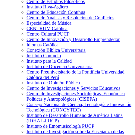
Centro de Estudios Filosóficos
Instituto Riva-Agüero
Centro de Educación Contínua
Centro de Análisis y Resolución de Conflictos
Especialidad de Música
CENTRUM Católica
Centro Cultural PUCP
Centro de Innovación y Desarrollo Emprendedor
Idiomas Católica
Conexión Bíblica Universitaria
Instituto Confucio
Instituto para la Calidad
Instituto de Docencia Universitaria
Centro Preuniversitario de la Pontificia Universidad
Católica del Perú
Instituto de Opinión Pública
Centro de Investigaciones y Servicios Educativos
Centro de Investigaciones Sociológicas, Económica
Políticas y Antropológicas (CISEPA)
Consejo Nacional de Ciencia, Tecnología e Innovación
Tecnológica (CONCYTEC)
Instituto de Desarrollo Humano de América Latina
(IDHAL-PUCP)
Instituto de Etnomusicología PUCP
Instituto de Investigación sobre la Enseñanza de las