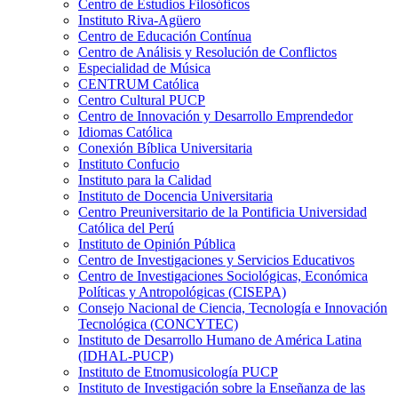
Centro de Estudios Filosóficos
Instituto Riva-Agüero
Centro de Educación Contínua
Centro de Análisis y Resolución de Conflictos
Especialidad de Música
CENTRUM Católica
Centro Cultural PUCP
Centro de Innovación y Desarrollo Emprendedor
Idiomas Católica
Conexión Bíblica Universitaria
Instituto Confucio
Instituto para la Calidad
Instituto de Docencia Universitaria
Centro Preuniversitario de la Pontificia Universidad
Católica del Perú
Instituto de Opinión Pública
Centro de Investigaciones y Servicios Educativos
Centro de Investigaciones Sociológicas, Económica
Políticas y Antropológicas (CISEPA)
Consejo Nacional de Ciencia, Tecnología e Innovación
Tecnológica (CONCYTEC)
Instituto de Desarrollo Humano de América Latina
(IDHAL-PUCP)
Instituto de Etnomusicología PUCP
Instituto de Investigación sobre la Enseñanza de las