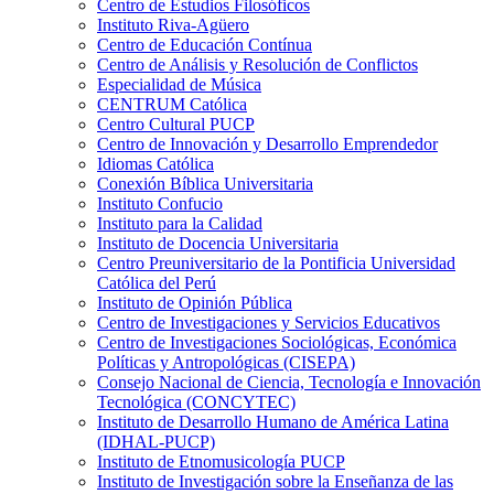
Centro de Estudios Filosóficos
Instituto Riva-Agüero
Centro de Educación Contínua
Centro de Análisis y Resolución de Conflictos
Especialidad de Música
CENTRUM Católica
Centro Cultural PUCP
Centro de Innovación y Desarrollo Emprendedor
Idiomas Católica
Conexión Bíblica Universitaria
Instituto Confucio
Instituto para la Calidad
Instituto de Docencia Universitaria
Centro Preuniversitario de la Pontificia Universidad
Católica del Perú
Instituto de Opinión Pública
Centro de Investigaciones y Servicios Educativos
Centro de Investigaciones Sociológicas, Económica
Políticas y Antropológicas (CISEPA)
Consejo Nacional de Ciencia, Tecnología e Innovación
Tecnológica (CONCYTEC)
Instituto de Desarrollo Humano de América Latina
(IDHAL-PUCP)
Instituto de Etnomusicología PUCP
Instituto de Investigación sobre la Enseñanza de las