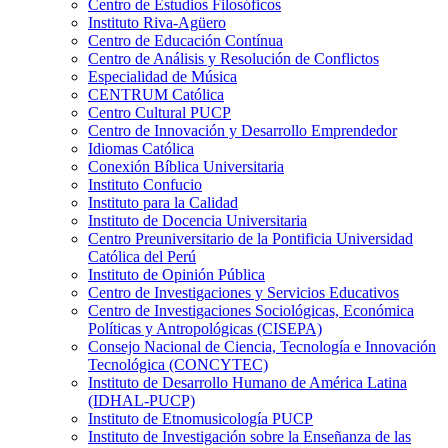
Centro de Estudios Filosóficos
Instituto Riva-Agüero
Centro de Educación Contínua
Centro de Análisis y Resolución de Conflictos
Especialidad de Música
CENTRUM Católica
Centro Cultural PUCP
Centro de Innovación y Desarrollo Emprendedor
Idiomas Católica
Conexión Bíblica Universitaria
Instituto Confucio
Instituto para la Calidad
Instituto de Docencia Universitaria
Centro Preuniversitario de la Pontificia Universidad
Católica del Perú
Instituto de Opinión Pública
Centro de Investigaciones y Servicios Educativos
Centro de Investigaciones Sociológicas, Económica
Políticas y Antropológicas (CISEPA)
Consejo Nacional de Ciencia, Tecnología e Innovación
Tecnológica (CONCYTEC)
Instituto de Desarrollo Humano de América Latina
(IDHAL-PUCP)
Instituto de Etnomusicología PUCP
Instituto de Investigación sobre la Enseñanza de las