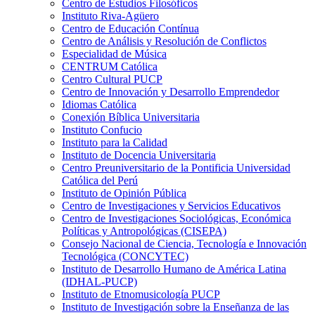
Centro de Estudios Filosóficos
Instituto Riva-Agüero
Centro de Educación Contínua
Centro de Análisis y Resolución de Conflictos
Especialidad de Música
CENTRUM Católica
Centro Cultural PUCP
Centro de Innovación y Desarrollo Emprendedor
Idiomas Católica
Conexión Bíblica Universitaria
Instituto Confucio
Instituto para la Calidad
Instituto de Docencia Universitaria
Centro Preuniversitario de la Pontificia Universidad
Católica del Perú
Instituto de Opinión Pública
Centro de Investigaciones y Servicios Educativos
Centro de Investigaciones Sociológicas, Económica
Políticas y Antropológicas (CISEPA)
Consejo Nacional de Ciencia, Tecnología e Innovación
Tecnológica (CONCYTEC)
Instituto de Desarrollo Humano de América Latina
(IDHAL-PUCP)
Instituto de Etnomusicología PUCP
Instituto de Investigación sobre la Enseñanza de las