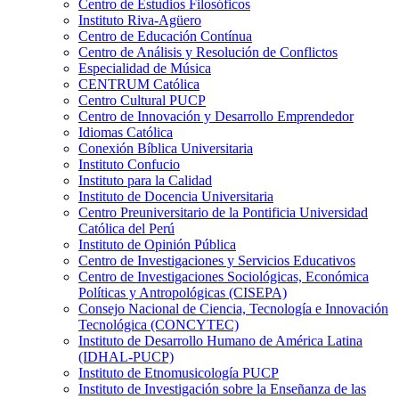
Centro de Estudios Filosóficos
Instituto Riva-Agüero
Centro de Educación Contínua
Centro de Análisis y Resolución de Conflictos
Especialidad de Música
CENTRUM Católica
Centro Cultural PUCP
Centro de Innovación y Desarrollo Emprendedor
Idiomas Católica
Conexión Bíblica Universitaria
Instituto Confucio
Instituto para la Calidad
Instituto de Docencia Universitaria
Centro Preuniversitario de la Pontificia Universidad
Católica del Perú
Instituto de Opinión Pública
Centro de Investigaciones y Servicios Educativos
Centro de Investigaciones Sociológicas, Económica
Políticas y Antropológicas (CISEPA)
Consejo Nacional de Ciencia, Tecnología e Innovación
Tecnológica (CONCYTEC)
Instituto de Desarrollo Humano de América Latina
(IDHAL-PUCP)
Instituto de Etnomusicología PUCP
Instituto de Investigación sobre la Enseñanza de las