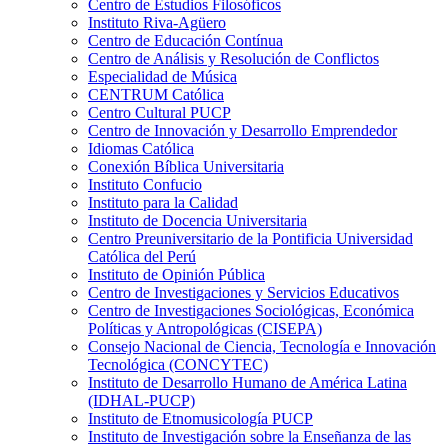
Centro de Estudios Filosóficos
Instituto Riva-Agüero
Centro de Educación Contínua
Centro de Análisis y Resolución de Conflictos
Especialidad de Música
CENTRUM Católica
Centro Cultural PUCP
Centro de Innovación y Desarrollo Emprendedor
Idiomas Católica
Conexión Bíblica Universitaria
Instituto Confucio
Instituto para la Calidad
Instituto de Docencia Universitaria
Centro Preuniversitario de la Pontificia Universidad
Católica del Perú
Instituto de Opinión Pública
Centro de Investigaciones y Servicios Educativos
Centro de Investigaciones Sociológicas, Económica
Políticas y Antropológicas (CISEPA)
Consejo Nacional de Ciencia, Tecnología e Innovación
Tecnológica (CONCYTEC)
Instituto de Desarrollo Humano de América Latina
(IDHAL-PUCP)
Instituto de Etnomusicología PUCP
Instituto de Investigación sobre la Enseñanza de las