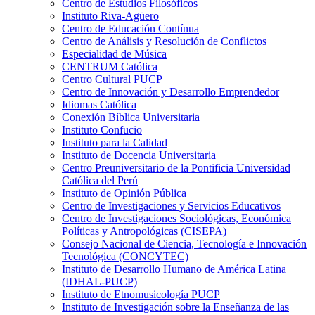
Centro de Estudios Filosóficos
Instituto Riva-Agüero
Centro de Educación Contínua
Centro de Análisis y Resolución de Conflictos
Especialidad de Música
CENTRUM Católica
Centro Cultural PUCP
Centro de Innovación y Desarrollo Emprendedor
Idiomas Católica
Conexión Bíblica Universitaria
Instituto Confucio
Instituto para la Calidad
Instituto de Docencia Universitaria
Centro Preuniversitario de la Pontificia Universidad
Católica del Perú
Instituto de Opinión Pública
Centro de Investigaciones y Servicios Educativos
Centro de Investigaciones Sociológicas, Económica
Políticas y Antropológicas (CISEPA)
Consejo Nacional de Ciencia, Tecnología e Innovación
Tecnológica (CONCYTEC)
Instituto de Desarrollo Humano de América Latina
(IDHAL-PUCP)
Instituto de Etnomusicología PUCP
Instituto de Investigación sobre la Enseñanza de las