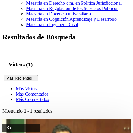
Maestría en Derecho c.m. en Política Jurisdiccional
Maestría en Regulación de los Servicios Públicos
Maestría en Docencia universitaria
Maestría en Cognición Aprendizaje y Desarrollo
Maestría en Ingeniería Civil
Resultados de Búsqueda
Videos (1)
Más Recientes
Más Vistos
Más Comentados
Más Compartidos
Mostrando
1 - 1
resultados
85
1
1