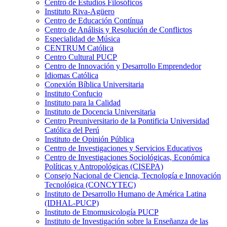
Centro de Estudios Filosóficos
Instituto Riva-Agüero
Centro de Educación Contínua
Centro de Análisis y Resolución de Conflictos
Especialidad de Música
CENTRUM Católica
Centro Cultural PUCP
Centro de Innovación y Desarrollo Emprendedor
Idiomas Católica
Conexión Bíblica Universitaria
Instituto Confucio
Instituto para la Calidad
Instituto de Docencia Universitaria
Centro Preuniversitario de la Pontificia Universidad
Católica del Perú
Instituto de Opinión Pública
Centro de Investigaciones y Servicios Educativos
Centro de Investigaciones Sociológicas, Económica
Políticas y Antropológicas (CISEPA)
Consejo Nacional de Ciencia, Tecnología e Innovación
Tecnológica (CONCYTEC)
Instituto de Desarrollo Humano de América Latina
(IDHAL-PUCP)
Instituto de Etnomusicología PUCP
Instituto de Investigación sobre la Enseñanza de las