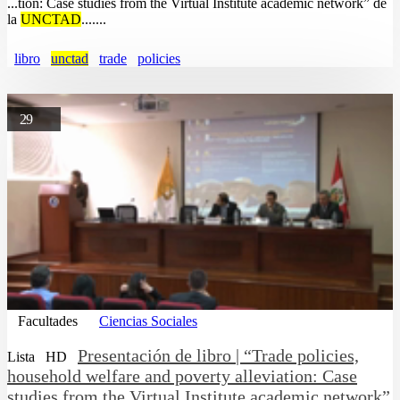
...tion: Case studies from the Virtual Institute academic network” de
la
UNCTAD
.......
libro
unctad
trade
policies
29
Facultades
Ciencias Sociales
Presentación de libro | “Trade policies,
Lista
HD
household welfare and poverty alleviation: Case
studies from the Virtual Institute academic network”