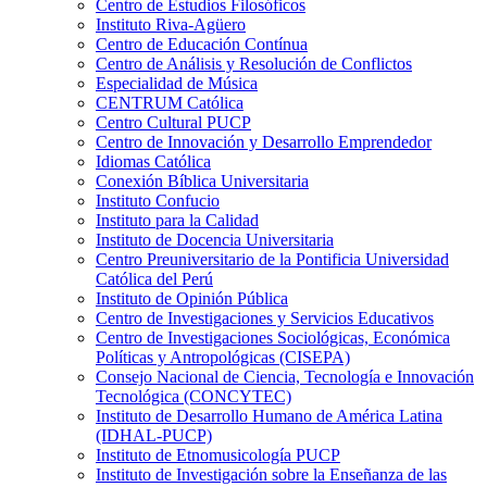
Centro de Estudios Filosóficos
Instituto Riva-Agüero
Centro de Educación Contínua
Centro de Análisis y Resolución de Conflictos
Especialidad de Música
CENTRUM Católica
Centro Cultural PUCP
Centro de Innovación y Desarrollo Emprendedor
Idiomas Católica
Conexión Bíblica Universitaria
Instituto Confucio
Instituto para la Calidad
Instituto de Docencia Universitaria
Centro Preuniversitario de la Pontificia Universidad
Católica del Perú
Instituto de Opinión Pública
Centro de Investigaciones y Servicios Educativos
Centro de Investigaciones Sociológicas, Económica
Políticas y Antropológicas (CISEPA)
Consejo Nacional de Ciencia, Tecnología e Innovación
Tecnológica (CONCYTEC)
Instituto de Desarrollo Humano de América Latina
(IDHAL-PUCP)
Instituto de Etnomusicología PUCP
Instituto de Investigación sobre la Enseñanza de las