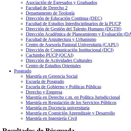
Asociación de Egresados y Graduados
Facultad de Derecho 2
Departamento de Teología
Dirección de Educación Continua (DEC)
Facultad de Estudios Interdisciplinarios de la PUCP
Dirección de Gestión del Talento Humano (DGTH)
Dirección Académica de Planeamiento y Evaluación (D
Facultad de Arquitectura y Urbanismo
Centro de Asesoría Pastoral Universitaria (CAPU)
Dirección de Comunicación Institucional (DCI)
Cachimbo PUCP (OCAI)
Dirección de Actividades Culturales
Centro de Estudios Orientales
Posgrado
Maestría en Gerencia Social
Escuela de Posgrado
Escuela de Gobierno y Políticas Públicas
Derecho y Empresa
Maestría en Derecho c.m. en Política Jurisdiccional
Maestría en Regulación de los Servicios Públicos
Maestría en Docencia universitaria
Maestría en Cognición Aprendizaje y Desarrollo
Maestría en Ingeniería Civil
Resultados de Búsqueda