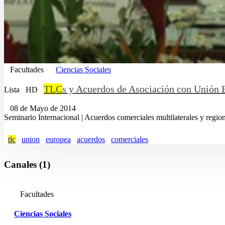
Facultades
Ciencias Sociales
TLC
s y Acuerdos de Asociación con Unión 
Lista
HD
08 de Mayo de 2014
Seminario Internacional | Acuerdos comerciales multilaterales y regio
tlc
union
europea
acuerdos
comerciales
Canales (1)
Facultades
Ciencias Sociales