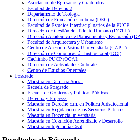
Asociación de Egresados y Graduados
Facultad de Derecho 2
Departamento de Teología
Dirección de Educación Continua (DEC)
Facultad de Estudios Interdisciplinarios de la PUCP
Dirección de Gestión del Talento Humano (DGTH)
Dirección Académica de Planeamiento y Evaluación (D
Facultad de Arquitectura y Urbanismo
Centro de Asesoría Pastoral Universitaria (CAPU)
Dirección de Comunicación Institucional (DCI)
Cachimbo PUCP (OCAI)
Dirección de Actividades Culturales
Centro de Estudios Orientales
Posgrado
Maestría en Gerencia Social
Escuela de Posgrado
Escuela de Gobierno y Políticas Públicas
Derecho y Empresa
Maestría en Derecho c.m. en Política Jurisdiccional
Maestría en Regulación de los Servicios Públicos
Maestría en Docencia universitaria
Maestría en Cognición Aprendizaje y Desarrollo
Maestría en Ingeniería Civil
Resultados de Búsqueda