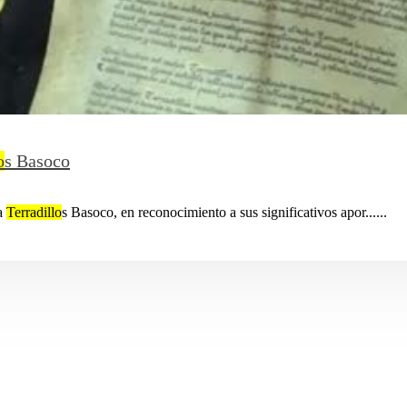
o
s Basoco
ía
Terradillo
s Basoco, en reconocimiento a sus significativos apor......