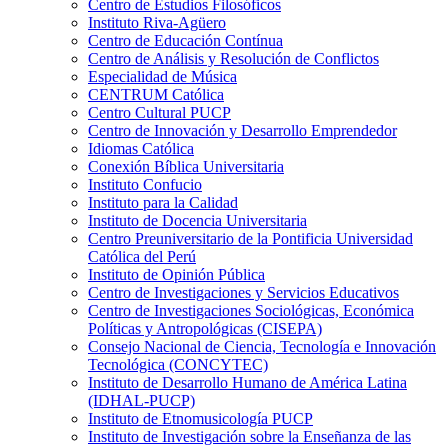
Centro de Estudios Filosóficos
Instituto Riva-Agüero
Centro de Educación Contínua
Centro de Análisis y Resolución de Conflictos
Especialidad de Música
CENTRUM Católica
Centro Cultural PUCP
Centro de Innovación y Desarrollo Emprendedor
Idiomas Católica
Conexión Bíblica Universitaria
Instituto Confucio
Instituto para la Calidad
Instituto de Docencia Universitaria
Centro Preuniversitario de la Pontificia Universidad
Católica del Perú
Instituto de Opinión Pública
Centro de Investigaciones y Servicios Educativos
Centro de Investigaciones Sociológicas, Económica
Políticas y Antropológicas (CISEPA)
Consejo Nacional de Ciencia, Tecnología e Innovación
Tecnológica (CONCYTEC)
Instituto de Desarrollo Humano de América Latina
(IDHAL-PUCP)
Instituto de Etnomusicología PUCP
Instituto de Investigación sobre la Enseñanza de las