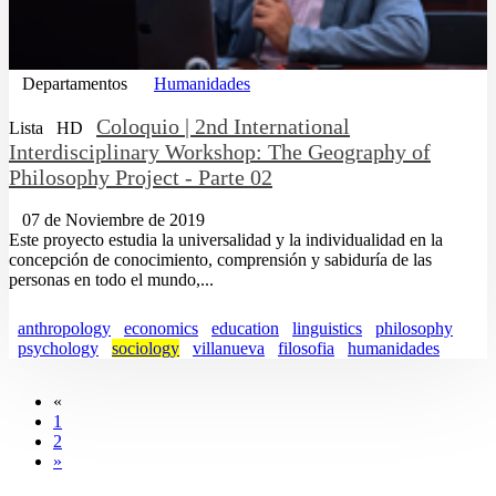
Departamentos
Humanidades
Coloquio | 2nd International
Lista
HD
Interdisciplinary Workshop: The Geography of
Philosophy Project - Parte 02
07 de Noviembre de 2019
Este proyecto estudia la universalidad y la individualidad en la
concepción de conocimiento, comprensión y sabiduría de las
personas en todo el mundo,...
anthropology
economics
education
linguistics
philosophy
psychology
sociology
villanueva
filosofia
humanidades
«
1
2
»