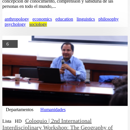
concepción de conocimiento, comprensión y sabiduría de las
personas en todo el mundo,...
anthropology
economics
education
linguistics
philosophy
psychology
sociology
6
Departamentos
Humanidades
Coloquio | 2nd International
Lista
HD
Interdisciplinary Workshop: The Geography of