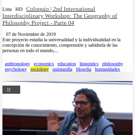
Coloquio | 2nd International
Lista
HD
Interdisciplinary Workshop: The Geography of
Philosophy Project - Parte 04
07 de Noviembre de 2019
Este proyecto estudia la universalidad y la individualidad en la
concepción de conocimiento, comprensión y sabiduría de las
personas en todo el mundo,...
anthropology
economics
education
linguistics
philosophy
psychology
sociology
quintanilla
filosofia
humanidades
11