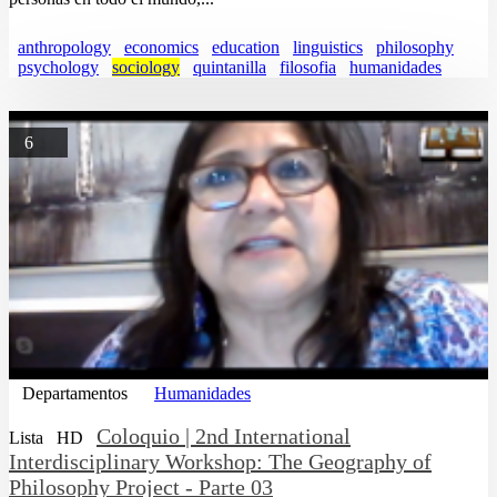
anthropology
economics
education
linguistics
philosophy
psychology
sociology
quintanilla
filosofia
humanidades
6
Departamentos
Humanidades
Coloquio | 2nd International
Lista
HD
Interdisciplinary Workshop: The Geography of
Philosophy Project - Parte 03