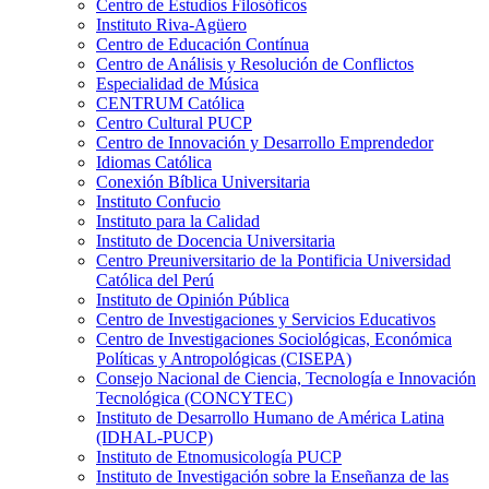
Centro de Estudios Filosóficos
Instituto Riva-Agüero
Centro de Educación Contínua
Centro de Análisis y Resolución de Conflictos
Especialidad de Música
CENTRUM Católica
Centro Cultural PUCP
Centro de Innovación y Desarrollo Emprendedor
Idiomas Católica
Conexión Bíblica Universitaria
Instituto Confucio
Instituto para la Calidad
Instituto de Docencia Universitaria
Centro Preuniversitario de la Pontificia Universidad
Católica del Perú
Instituto de Opinión Pública
Centro de Investigaciones y Servicios Educativos
Centro de Investigaciones Sociológicas, Económica
Políticas y Antropológicas (CISEPA)
Consejo Nacional de Ciencia, Tecnología e Innovación
Tecnológica (CONCYTEC)
Instituto de Desarrollo Humano de América Latina
(IDHAL-PUCP)
Instituto de Etnomusicología PUCP
Instituto de Investigación sobre la Enseñanza de las